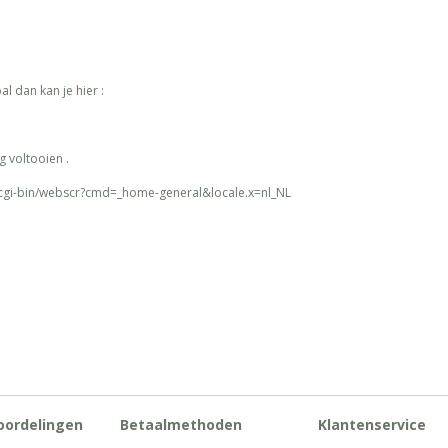
al dan kan je hier :
g voltooien .
cgi-bin/webscr?cmd=_home-general&locale.x=nl_NL
oordelingen
Betaalmethoden
Klantenservice