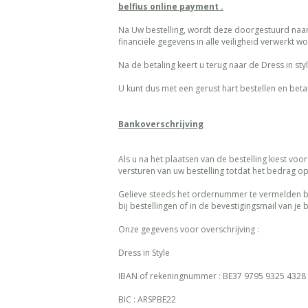
belfius online payment .
Na Uw bestelling, wordt deze doorgestuurd naar 
financiële gegevens in alle veiligheid verwerkt w
Na de betaling keert u terug naar de Dress in sty
U kunt dus met een gerust hart bestellen en betal
Bankoverschrijving
Als u na het plaatsen van de bestelling kiest vo
versturen van uw bestelling totdat het bedrag o
Gelieve steeds het ordernummer te vermelden bij
bij bestellingen of in de bevestigingsmail van je b
Onze gegevens voor overschrijving :
Dress in Style
IBAN of rekeningnummer : BE37 9795 9325 4328
BIC : ARSPBE22