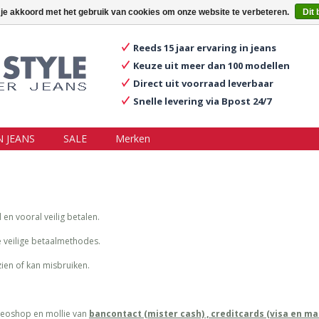
ggen
Een account aanmaken
Mijn winkelwagen €0,00
 je akkoord met het gebruik van cookies om onze website te verbeteren.
Dit 
Reeds 15 jaar ervaring in jeans
Keuze uit meer dan 100 modellen
Direct uit voorraad leverbaar
Snelle levering via Bpost 24/7
 JEANS
SALE
Merken
l en vooral veilig betalen.
e veilige betaalmethodes.
zien of kan misbruiken.
 seoshop en mollie van
bancontact (mister cash) , creditcards (visa en ma