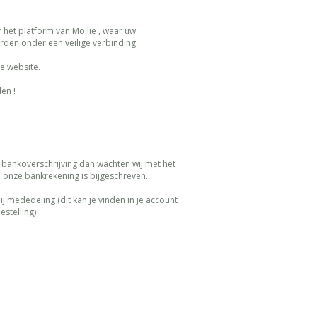
het platform van Mollie , waar uw
orden onder een veilige verbinding.
le website.
en !
or bankoverschrijving dan wachten wij met het
p onze bankrekening is bijgeschreven.
 mededeling (dit kan je vinden in je account
estelling)