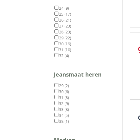
24
(9)
25
(17)
26
(21)
27
(23)
28
(23)
29
(22)
30
(19)
31
(10)
32
(4)
Jeansmaat heren
29
(2)
30
(6)
31
(8)
32
(9)
33
(8)
34
(5)
38
(1)