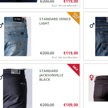
€200,00
€119,00
Excl.
Verzendkosten
STANDARD VENICE
LIGHT
€200,00
€119,00
Excl.
Verzendkosten
STANDARD
JACKSONVILLE
BLACK
€200,00
€109,00