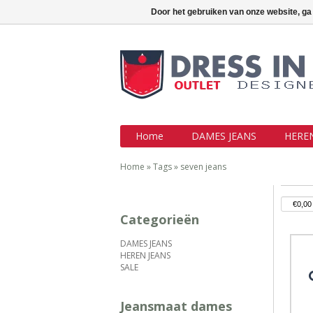
Outlet jeans aan topprijzen !!!
Inlo
Door het gebruiken van onze website, ga
Home
DAMES JEANS
HEREN
Home
»
Tags
»
seven jeans
Categorieën
DAMES JEANS
HEREN JEANS
SALE
Jeansmaat dames