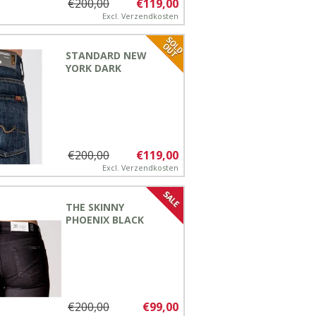
€200,00
€119,00
Excl.
Verzendkosten
STANDARD NEW
YORK DARK
€200,00
€119,00
Excl.
Verzendkosten
THE SKINNY
PHOENIX BLACK
€200,00
€99,00