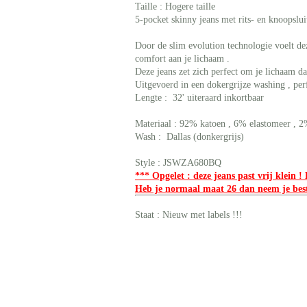
Taille : Hogere taille
5-pocket skinny jeans met rits- en knoopslu
Door de slim evolution technologie voelt dez
comfort
aan je lichaam .
Deze jeans zet zich perfect om je lichaam da
Uitgevoerd in een dokergrijze washing , perf
Lengte : 32' uiteraard inkortbaar
Materiaal : 92% katoen , 6% elastomeer , 2
Wash : Dallas (donkergrijs)
Style : JSWZA680BQ
*** Opgelet : deze jeans past vrij klein !
Heb je normaal maat 26 dan neem je bes
Staat : Nieuw met labels !!!