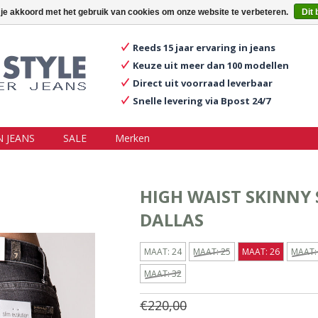
ggen
Een account aanmaken
Mijn winkelwagen €0,00
 je akkoord met het gebruik van cookies om onze website te verbeteren.
Dit 
Reeds 15 jaar ervaring in jeans
Keuze uit meer dan 100 modellen
Direct uit voorraad leverbaar
Snelle levering via Bpost 24/7
 JEANS
SALE
Merken
HIGH WAIST SKINNY
DALLAS
MAAT: 24
MAAT: 25
MAAT: 26
MAAT:
MAAT: 32
€220,00