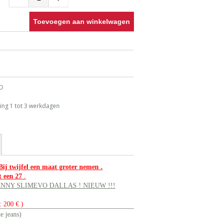
Toevoegen aan winkelwagen
ND
ing 1 tot 3 werkdagen
 Bij twijfel een maat groter nemen .
t een 27
.
INNY SLIMEVO DALLAS ! NIEUW !!!
: 200 € )
e jeans)