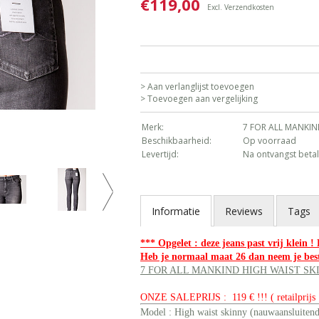
€119,00
Excl.
Verzendkosten
> Aan verlanglijst toevoegen
> Toevoegen aan vergelijking
Merk:
7 FOR ALL MANKI
Beschikbaarheid:
Op voorraad
Levertijd:
Na ontvangst betal
Informatie
Reviews
Tags
*** Opgelet : deze jeans past vrij klein !
Heb je normaal maat 26 dan neem je bes
7 FOR ALL MANKIND HIGH WAIST SK
ONZE SALEPRIJS : 119 € !!! ( retailprijs 
Model : High waist skinny (nauwaansluitend