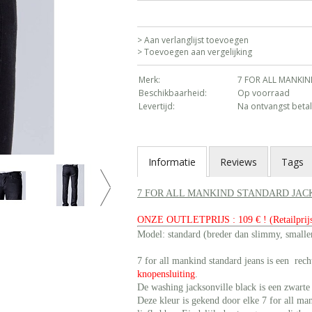
> Aan verlanglijst toevoegen
> Toevoegen aan vergelijking
Merk:
7 FOR ALL MANKI
Beschikbaarheid:
Op voorraad
Levertijd:
Na ontvangst betal
Informatie
Reviews
Tags
7 FOR ALL MANKIND STANDARD JACK
ONZE OUTLETPRIJS : 109 € ! (Retailprijs
Model: standard (breder dan slimmy, smaller
7 for all mankind standard jeans is een rec
knopensluiting
.
De washing jacksonville black is een zwarte 
Deze kleur is gekend door elke 7 for all ma