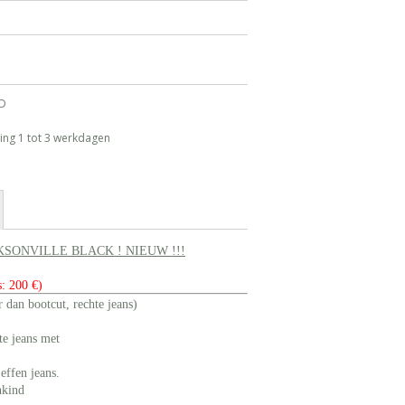
ND
ing 1 tot 3 werkdagen
SONVILLE BLACK ! NIEUW !!!
: 200 €)
 dan bootcut, rechte jeans)
hte jeans met
effen jeans.
nkind