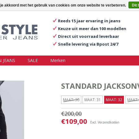
ggen
Een account aanmaken
Mijn winkelwagen €0,00
 je akkoord met het gebruik van cookies om onze website te verbeteren.
Dit 
Reeds 15 jaar ervaring in jeans
Keuze uit meer dan 100 modellen
Direct uit voorraad leverbaar
Snelle levering via Bpost 24/7
 JEANS
SALE
Merken
STANDARD JACKSONV
MAAT: 30
MAAT: 31
MAAT: 32
MAAT:
€200,00
€109,00
Excl.
Verzendkosten