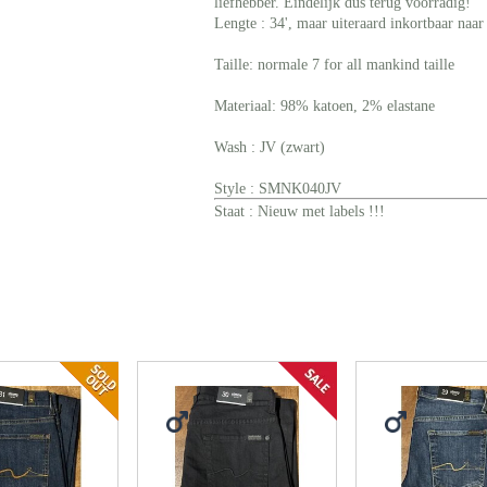
liefhebber. Eindelijk dus terug voorradig!
Lengte : 34', maar uiteraard inkortbaar naar 
Taille: normale 7 for all mankind taille
Materiaal: 98% katoen, 2% elastane
Wash : JV (zwart)
Style : SMNK040JV
Staat : Nieuw met labels !!!