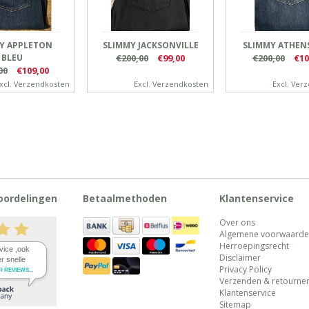
Y APPLETON
SLIMMY JACKSONVILLE
SLIMMY ATHEN
BLEU
€200,00
€99,00
€200,00
€10
00
€109,00
xcl.
Verzendkosten
Excl.
Verzendkosten
Excl.
Verz
oordelingen
Betaalmethoden
Klantenservice
Over ons
Algemene voorwaard
Herroepingsrecht
Disclaimer
Privacy Policy
Verzenden & retourne
Klantenservice
Sitemap