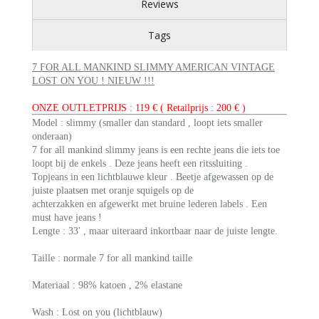
Reviews
Tags
7 FOR ALL MANKIND SLIMMY AMERICAN VINTAGE
LOST ON YOU ! NIEUW !!!
ONZE OUTLETPRIJS : 119 € ( Retailprijs : 200 € )
Model : slimmy (smaller dan standard , loopt iets smaller
onderaan)
7 for all mankind slimmy jeans is een rechte jeans die iets toe
loopt bij de enkels . Deze jeans heeft een ritssluiting .
Topjeans in een lichtblauwe kleur . Beetje afgewassen op de
juiste plaatsen met oranje squigels op de
achterzakken en afgewerkt met bruine lederen labels .
Een
must have jeans !
Lengte : 33' , maar uiteraard inkortbaar naar de juiste lengte.
Taille : normale 7 for all mankind taille
Materiaal : 98% katoen , 2% elastane
Wash : Lost on you (lichtblauw)