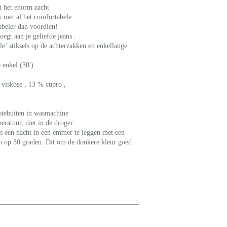
at het enorm zacht
k met al het comfortabele
abeler dan voordien!
egt aan je geliefde jeans .
’ stiksels op de achterzakken en enkellange
 enkel (30')
 viskose , 13 % cupro ,
stebuiten in wasmachine
ur, niet in de droger
ns een nacht in een
emmer te leggen met een
en op 30 graden. Dit om de donkere kleur goed