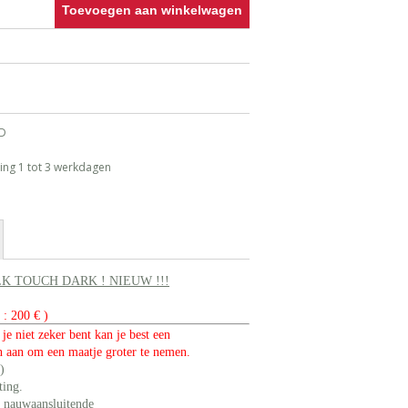
Toevoegen aan winkelwagen
ND
ing 1 tot 3 werkdagen
K TOUCH DARK ! NIEUW !!!
: 200 € )
 je niet zeker
bent kan je best een
 aan om een maatje groter te nemen.
)
iting.
e nauwaansluitende