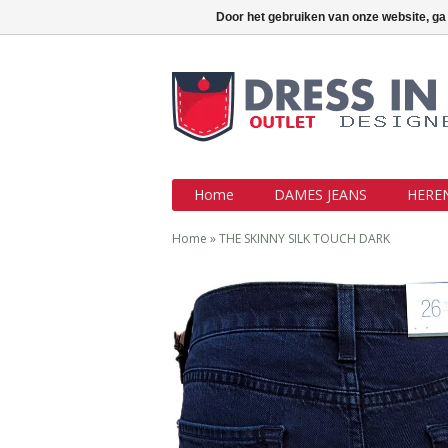
Outlet jeans aan topprijzen !!!
Inlo
Door het gebruiken van onze website, ga
Home
DAMES JEANS
HEREN
Home
»
THE SKINNY SILK TOUCH DARK