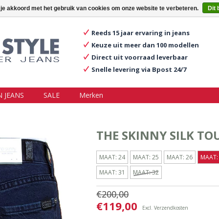
ggen
Een account aanmaken
Mijn winkelwagen €0,00
 je akkoord met het gebruik van cookies om onze website te verbeteren.
Dit 
Reeds 15 jaar ervaring in jeans
Keuze uit meer dan 100 modellen
Direct uit voorraad leverbaar
Snelle levering via Bpost 24/7
 JEANS
SALE
Merken
THE SKINNY SILK TO
MAAT: 24
MAAT: 25
MAAT: 26
MAAT:
MAAT: 31
MAAT: 32
€200,00
€119,00
Excl.
Verzendkosten