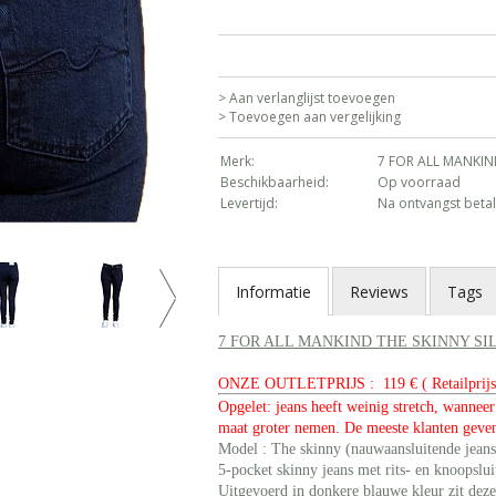
> Aan verlanglijst toevoegen
> Toevoegen aan vergelijking
Merk:
7 FOR ALL MANKI
Beschikbaarheid:
Op voorraad
Levertijd:
Na ontvangst betal
Informatie
Reviews
Tags
7 FOR ALL MANKIND THE SKINNY SIL
ONZE OUTLETPRIJS : 119 € ( Retailprijs 
Opgelet: jeans heeft weinig stretch, wanneer
maat groter nemen. De meeste klanten geven
Model : The skinny (nauwaansluitende jeans
5-pocket skinny jeans met rits- en knoopslu
Uitgevoerd in donkere blauwe kleur zit dez