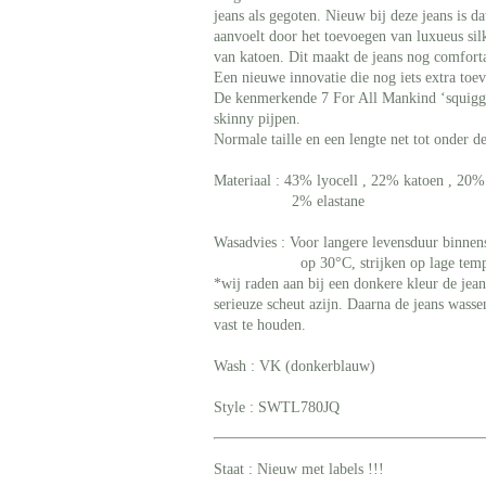
jeans als gegoten. Nieuw bij deze jeans is d
aanvoelt door het toevoegen van luxueus sil
van katoen. Dit maakt de jeans nog comfort
Een nieuwe innovatie die nog iets extra toevo
De kenmerkende 7 For All Mankind ‘squiggle
skinny pijpen.
Normale taille en een lengte net tot onder de
Materiaal : 43% lyocell , 22% katoen , 20%
2% elastane
Wasadvies : Voor langere levensduur binnen
op 30°C, strijken op lage temperatu
*wij raden aan bij een donkere kleur de jea
serieuze scheut
azijn. Daarna de jeans wass
vast te houden.
Wash : VK (donkerblauw)
Style : SWTL780JQ
Staat : Nieuw met labels !!!