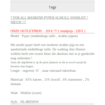
Tags
7 FOR ALL MANKIND PYPER SLIM ILL WISHLIST !
NIEUW !!!
ONZE OUTLETPRIJS : 119 € !!! ( retailprijs : 220 € )
Model : Pyper (middenhoge taille , strakke pijpen)
Het model pyper heeft een moderne strakke pijp en een
aansluitende middelhoge taille. De washing slim illusion
wishlist heeft een zwarte kleur die absoluut niet in je garderobe
mag ontbreken !
Jeans die afgebleekt is op de juiste plaatsen en die je zowel casual als
business kan dragen .
Lengte : ongeveer 31' , maar uiteraard inkortbaar .
Materiaal : 81% katoen , 11% lyocell , 6% elastomeer , 2%
elastane
Wash : Wishlist (zwart)
Style : JSL4R850SW