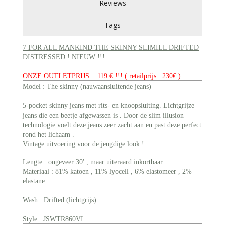
Reviews
Tags
7 FOR ALL MANKIND THE SKINNY SLIMILL DRIFTED
DISTRESSED ! NIEUW !!!
ONZE OUTLETPRIJS : 119 € !!! ( retailprijs : 230€ )
Model : The skinny (nauwaansluitende jeans)
5-pocket skinny jeans met rits- en knoopsluiting. Lichtgrijze
jeans die een beetje afgewassen is . Door de slim illusion
technologie voelt deze jeans zeer zacht aan en past deze perfect
rond het lichaam .
Vintage uitvoering voor de jeugdige look !
Lengte : ongeveer 30' , maar uiteraard inkortbaar .
Materiaal : 81% katoen , 11% lyocell , 6% elastomeer , 2%
elastane
Wash : Drifted (lichtgrijs)
Style : JSWTR860VI