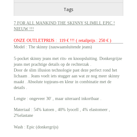
Tags
7 FOR ALL MANKIND THE SKINNY SLIMILL EPIC !
NIEUW !!!
ONZE OUTLETPRIJS : 119 € !!! ( retailprijs : 250 € )
Model : The skinny (nauwaansluitende jeans)
5-pocket skinny jeans met rits- en knoopsluiting. Donkergrijze
jeans met prachtige details op de rechterzak .
Door de slim illusion technologie past deze perfect rond het
lichaam . Jeans voelt iets stugger aan wat ze nog meer skinny
maakt . Absolute topjeans-en kleur in combinatie met de
details .
Lengte : ongeveer 30' , maar uiteraard inkortbaar .
Materiaal : 54% katoen , 40% lyocell , 4% elastomeer ,
2%elastane
Wash : Epic (donkergrijs)